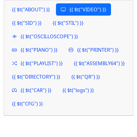
{{ $t("ABOUT") }}
{{ $t("VIDEO") }}
{{ $t("SID") }}
{{ $t("STIL") }}
{{ $t("OSCILLOSCOPE") }}
{{ $t("PIANO") }}
{{ $t("PRINTER") }}
{{ $t("PLAYLIST") }}
{{ $t("ASSEMBLY64") }}
{{ $t("DIRECTORY") }}
{{ $t("QR") }}
{{ $t("CAR") }}
{{ $t("logs") }}
{{ $t("CFG") }}