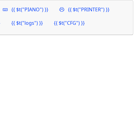
{{ $t("PIANO") }}
{{ $t("PRINTER") }}
}
{{ $t("logs") }}
{{ $t("CFG") }}