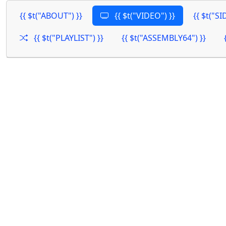
{{ $t("ABOUT") }}
{{ $t("VIDEO") }}
{{ $t("SID
{{ $t("PLAYLIST") }}
{{ $t("ASSEMBLY64") }}