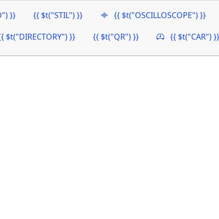
") }}
{{ $t("STIL") }}
{{ $t("OSCILLOSCOPE") }}
{{ $t("DIRECTORY") }}
{{ $t("QR") }}
{{ $t("CAR") }